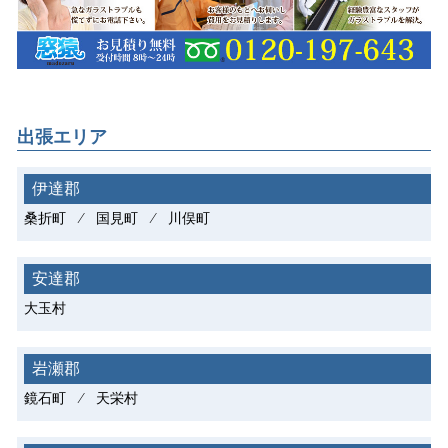
出張エリア
伊達郡
桑折町 ⁄ 国見町 ⁄ 川俣町
安達郡
大玉村
岩瀬郡
鏡石町 ⁄ 天栄村